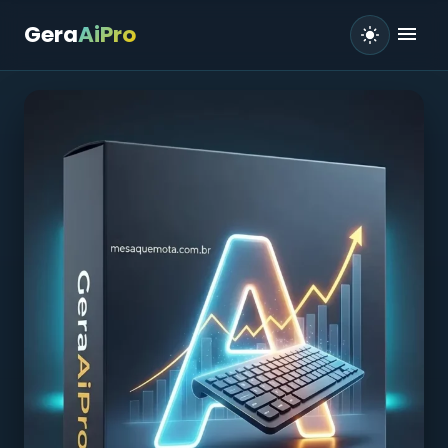
Gera
AiPro