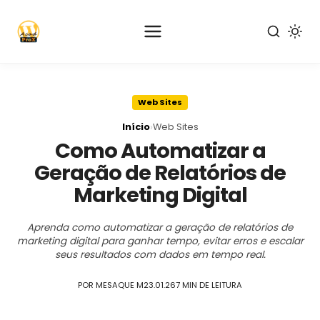
Pular
para
Web Sites
o
conteúdo
›
Início
Web Sites
principal
Como Automatizar a
Geração de Relatórios de
Marketing Digital
Aprenda como automatizar a geração de relatórios de
marketing digital para ganhar tempo, evitar erros e escalar
seus resultados com dados em tempo real.
POR MESAQUE M
23.01.26
7 MIN DE LEITURA