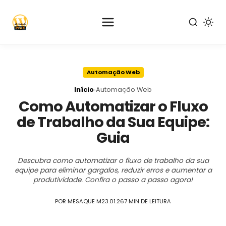
Pular
para
Automação Web
o
conteúdo
›
Início
Automação Web
principal
Como Automatizar o Fluxo
de Trabalho da Sua Equipe:
Guia
Descubra como automatizar o fluxo de trabalho da sua
equipe para eliminar gargalos, reduzir erros e aumentar a
produtividade. Confira o passo a passo agora!
POR MESAQUE M
23.01.26
7 MIN DE LEITURA