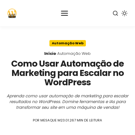
Pular
para
Automação Web
o
conteúdo
›
Início
Automação Web
principal
Como Usar Automação de
Marketing para Escalar no
WordPress
Aprenda como usar automação de marketing para escalar
resultados no WordPress. Domine ferramentas e IAs para
transformar seu site em uma máquina de vendas!
POR MESAQUE M
23.01.26
7 MIN DE LEITURA