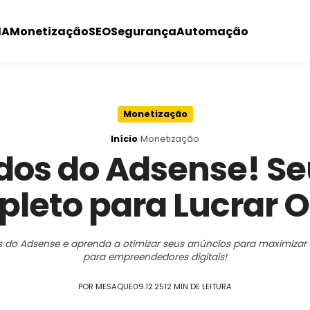
IA
Monetização
SEO
Segurança
Automação
Monetização
›
Início
Monetização
dos do Adsense! Se
leto para Lucrar O
 do Adsense e aprenda a otimizar seus anúncios para maximizar 
para empreendedores digitais!
POR MESAQUE
09.12.25
12 MIN DE LEITURA