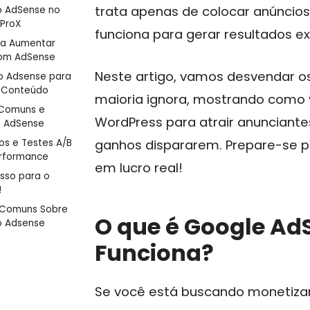
trata apenas de colocar anúncio
o AdSense no
 ProX
funciona para gerar resultados ex
ra Aumentar
com AdSense
Neste artigo, vamos desvendar o
o Adsense para
 Conteúdo
maioria ignora, mostrando como 
 Comuns e
WordPress para atrair anunciantes
o AdSense
os e Testes A/B
ganhos dispararem. Prepare-se 
erformance
em lucro real!
sso para o
!
 Comuns Sobre
O que é Google Ad
o Adsense
Funciona?
Se você está buscando monetizar