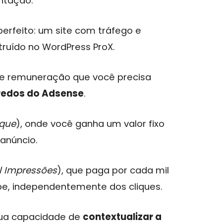
ntação.
erfeito: um site com tráfego e
truído no WordPress ProX.
 de remuneração que você precisa
redos do Adsense
.
ique
), onde você ganha um valor fixo
 anúncio.
l Impressões
), que paga por cada mil
be, independentemente dos cliques.
sua capacidade de
contextualizar a