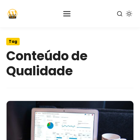
Pular
para
Tag
o
Conteúdo de
conteúdo
principal
Qualidade