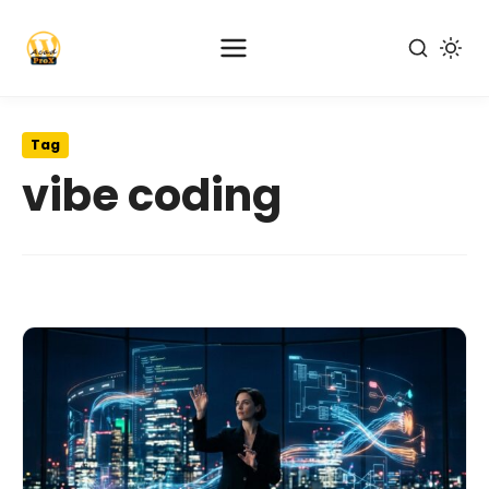
Pular
para
Tag
o
vibe coding
conteúdo
principal