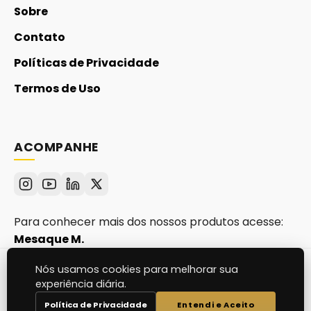
Sobre
Contato
Políticas de Privacidade
Termos de Uso
ACOMPANHE
Para conhecer mais dos nossos produtos acesse:
Mesaque M.
Nós usamos cookies para melhorar sua
© 2026
Academia WPX
. Todos os direitos
experiência diária.
reservados.
Política de Privacidade
Entendi e Aceito
Construído para SEO e Performance.