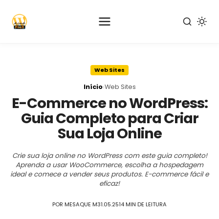
Pular
para
Web Sites
o
conteúdo
›
Início
Web Sites
principal
E-Commerce no WordPress:
Guia Completo para Criar
Sua Loja Online
Crie sua loja online no WordPress com este guia completo!
Aprenda a usar WooCommerce, escolha a hospedagem
ideal e comece a vender seus produtos. E-commerce fácil e
eficaz!
POR MESAQUE M
31.05.25
14 MIN DE LEITURA