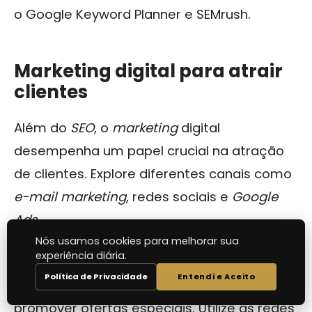
o Google Keyword Planner e SEMrush.
Marketing digital para atrair
clientes
Além do
SEO
, o
marketing
digital
desempenha um papel crucial na atração
de clientes. Explore diferentes canais como
e-mail marketing
, redes sociais e
Google
Ads
.
Nós usamos cookies para melhorar sua
experiência diária.
Crie campanhas de
e-mail marketing
Política de Privacidade
Entendi e Aceito
segmentadas para nutrir seus leads e
promover ofertas especiais. Utilize as redes