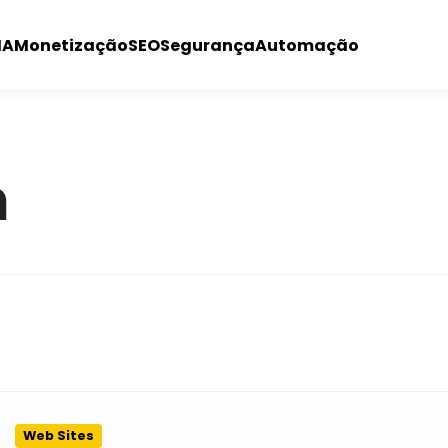
IA
Monetização
SEO
Segurança
Automação
m
Web Sites