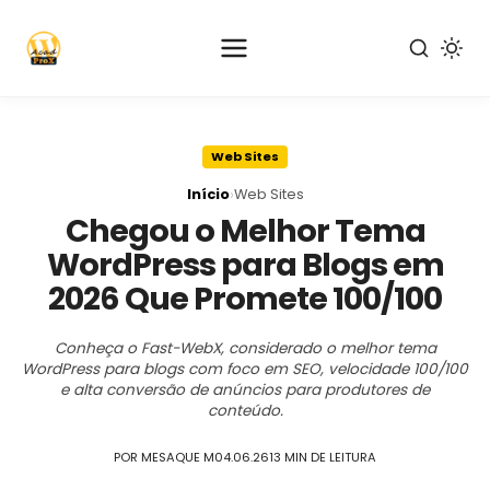
Pular
para
Web Sites
o
conteúdo
›
Início
Web Sites
principal
Chegou o Melhor Tema
WordPress para Blogs em
2026 Que Promete 100/100
Conheça o Fast-WebX, considerado o melhor tema
WordPress para blogs com foco em SEO, velocidade 100/100
e alta conversão de anúncios para produtores de
conteúdo.
POR MESAQUE M
04.06.26
13 MIN DE LEITURA