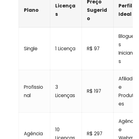
Preço
Licença
Perfil
Plano
Sugerid
s
Ideal
o
Blogueir
s
Single
1 Licença
R$ 97
Iniciante
s
Afiliados
Profissio
3
e
R$ 197
nal
Licenças
Produtor
es
Agência
10
e
Agência
R$ 297
Licenças
Webma