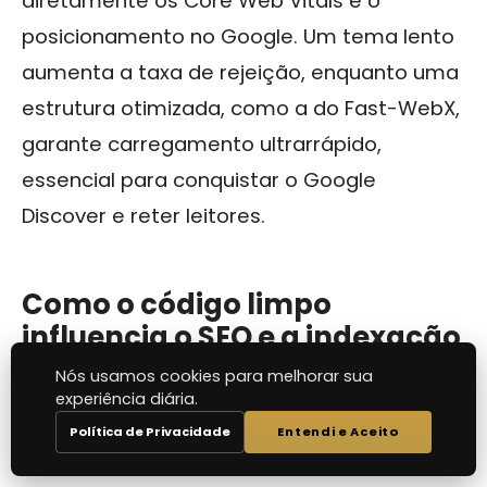
diretamente os Core Web Vitals e o
posicionamento no Google. Um tema lento
aumenta a taxa de rejeição, enquanto uma
estrutura otimizada, como a do Fast-WebX,
garante carregamento ultrarrápido,
essencial para conquistar o Google
Discover e reter leitores.
Como o código limpo
influencia o SEO e a indexação
do meu site?
Nós usamos cookies para melhorar sua
experiência diária.
Um código limpo elimina scripts
Política de Privacidade
Entendi e Aceito
desnecessários e “lixo digital”, facilitando a