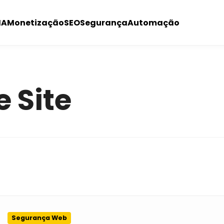
IA
Monetização
SEO
Segurança
Automação
 Site
Segurança Web